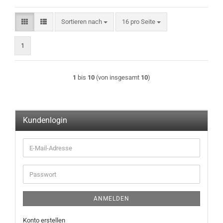
Sortieren nach
pro Seite
Sortieren nach
16 pro Seite
1
1
bis
10
(von insgesamt
10
)
Kundenlogin
E-
Mail-
Adresse
Passwort
ANMELDEN
Konto erstellen