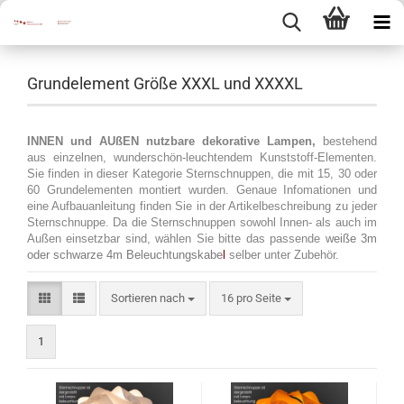
Grundelement Größe XXXL und XXXXL
INNEN und AUßEN nutzbare dekorative Lampen,
bestehend
aus einzelnen, wunderschön-leuchtendem Kunststoff-Elementen.
Sie finden in dieser Kategorie Sternschnuppen, die mit 15, 30 oder
60 Grundelementen montiert wurden. Genaue Infomationen und
eine Aufbauanleitung finden Sie in der Artikelbeschreibung zu jeder
Sternschnuppe. Da die Sternschnuppen sowohl Innen- als auch im
Außen einsetzbar sind, wählen Sie bitte das passende
weiße 3m
oder schwarze 4m Beleuchtungskabe
l
selber unter Zubehör.
Sortieren nach
pro Seite
Sortieren nach
16 pro Seite
1